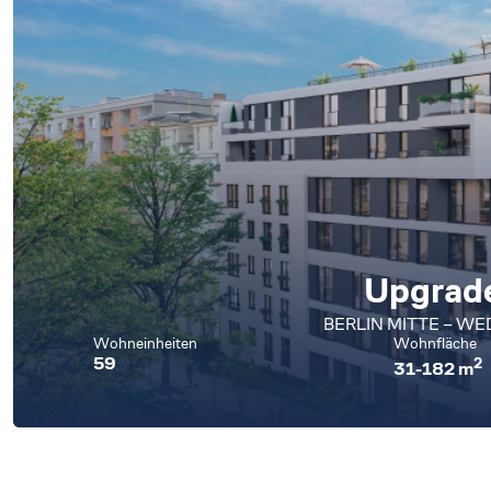
Upgrad
BERLIN MITTE – W
Wohneinheiten
Wohnfläche
59
2
31-182 m