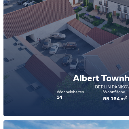
Albert Town
BERLIN PANK
Wohneinheiten
Wohnfläche
14
2
95-164 m