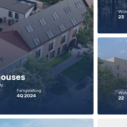
Wohn
23
houses
OW
Fertigstellung
Wohn
4Q 2024
22