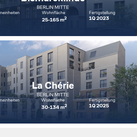
BERLIN MITTE
einheiten
Wohnfläche
Fertigstellung
1Q 2023
2
25-165 m
La Chérie
BERLIN MITTE
einheiten
Wohnfläche
Fertigstellung
1Q 2025
2
30-134 m